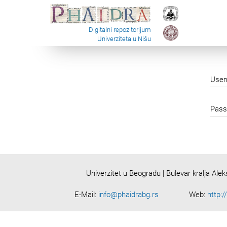
Digitalni repozitorijum
Univerziteta u Nišu
Use
Pass
Univerzitet u Beogradu | Bulevar kralja Ale
E-Mail:
info@phaidrabg.rs
Web:
http:/