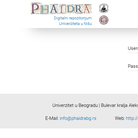
Digitalni repozitorijum
Univerziteta u Nišu
Use
Pass
Univerzitet u Beogradu | Bulevar kralja Ale
E-Mail:
info@phaidrabg.rs
Web:
http:/