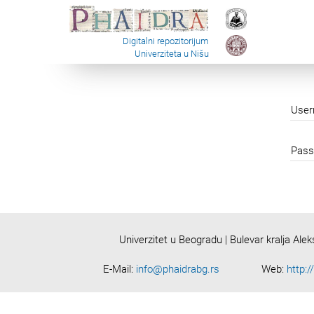
Digitalni repozitorijum
Univerziteta u Nišu
Use
Pass
Univerzitet u Beogradu | Bulevar kralja Ale
E-Mail:
info@phaidrabg.rs
Web:
http:/